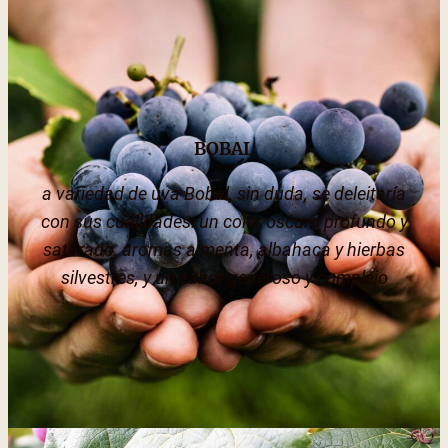
BOBAL
a variedad de uva Bobal, sin duda, se deleitaría
con sus cualidades: un color oscuro profundo y
saturado, aromas a menta, albahaca y hierbas
silvestres, y un sabor generoso y complejo