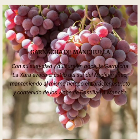
GARNACHA DE MANCHUELA
Con su suavidad y dulzura en boca, la Garnacha
La Xara evoca el estilo del sur del Mediterráneo,
manteniendo al mismo tiempo el carácter estricto
y contenido de los vinos de Castilla-La Mancha