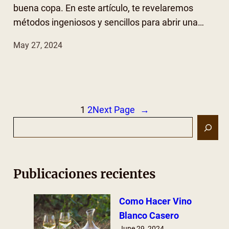
buena copa. En este artículo, te revelaremos
métodos ingeniosos y sencillos para abrir una…
May 27, 2024
1
2
Next Page
→
S
e
a
r
Publicaciones recientes
c
h
Como Hacer Vino
Blanco Casero
June 29, 2024