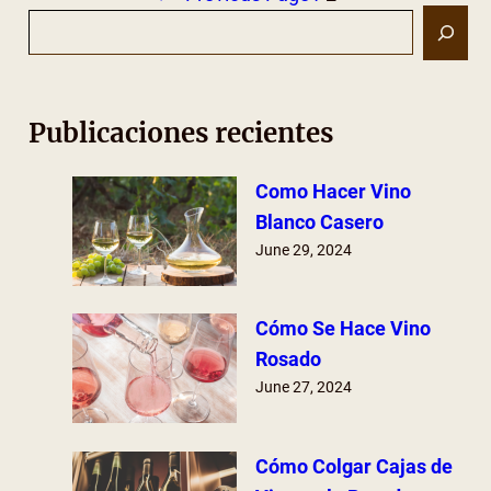
S
e
a
r
Publicaciones recientes
c
h
Como Hacer Vino
Blanco Casero
June 29, 2024
Cómo Se Hace Vino
Rosado
June 27, 2024
Cómo Colgar Cajas de