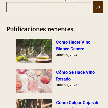
S
e
a
r
Publicaciones recientes
c
h
Como Hacer Vino
Blanco Casero
June 29, 2024
Cómo Se Hace Vino
Rosado
June 27, 2024
Cómo Colgar Cajas de