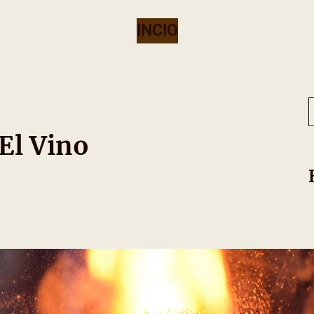
INCIO
El Vino
r
c