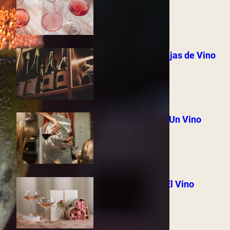
Rosado
June 27, 2024
Cómo Colgar Cajas de Vino
en la Pared
June 21, 2024
Cómo Decantar Un Vino
June 19, 2024
Como Se Sirve El Vino
June 14, 2024