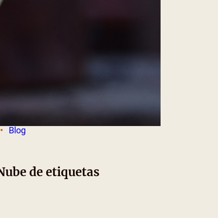
Conectemos
ok
Instagram
Twitter
Pinterest
YouTube
TikTok
Categorías
Blog
Nube de etiquetas